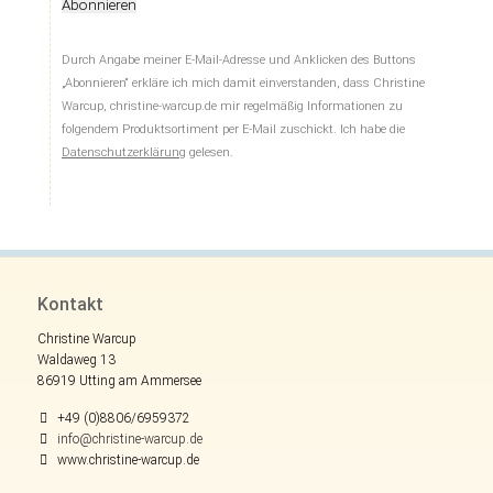
Abonnieren
Durch Angabe meiner E-Mail-Adresse und Anklicken des Buttons
„Abonnieren“ erkläre ich mich damit einverstanden, dass Christine
Warcup, christine-warcup.de mir regelmäßig Informationen zu
folgendem Produktsortiment per E-Mail zuschickt. Ich habe die
Datenschutzerklärung
gelesen.
Kontakt
Christine Warcup
Waldaweg 13
86919 Utting am Ammersee
+49 (0)8806/6959372
info@christine-warcup.de
www.christine-warcup.de