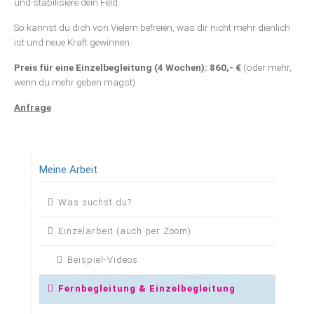
und stabilisiere dein Feld.
So kannst du dich von Vielem befreien, was dir nicht mehr dienlich
ist und neue Kraft gewinnen.
Preis für eine Einzelbegleitung (4 Wochen): 860,- €
(oder mehr,
wenn du mehr geben magst)
Anfrage
Meine Arbeit
Navigation
Was suchst du?
überspringen
Einzelarbeit (auch per Zoom)
Beispiel-Videos
Fernbegleitung & Einzelbegleitung