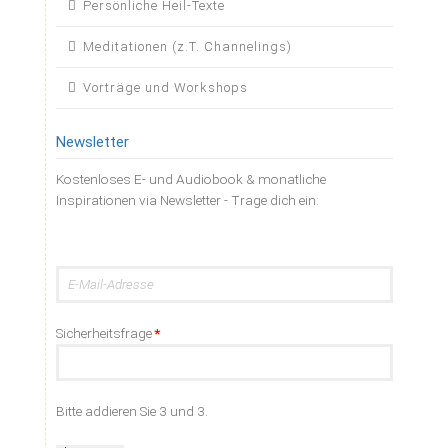
Persönliche Heil-Texte
Meditationen (z.T. Channelings)
Vorträge und Workshops
Newsletter
Kostenloses E- und Audiobook & monatliche
Inspirationen via Newsletter - Trage dich ein:
E-
Mail-
Adresse
Pflichtfeld
Sicherheitsfrage
*
Bitte addieren Sie 3 und 3.