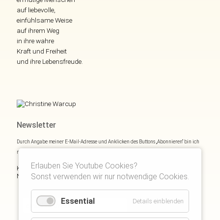
auf liebevolle,
einfühlsame Weise
auf ihrem Weg
in ihre wahre
Kraft und Freiheit
und ihre Lebensfreude.
Newsletter
Durch Angabe meiner E-Mail-Adresse und Anklicken des Buttons „Abonnieren“ bin ich
mich mit
Datenschutzerklärung
einverstanden.
Erlauben Sie Youtube Cookies?
Kostenloses E- und Audiobook & monatliche Inspirationen via
Sonst verwenden wir nur notwendige Cookies.
Newsletter:
Essential
Details einblenden