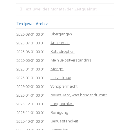
Textjuwel des Monats/der Zeitqualität
Textjuwel Archiv
Übergangen
2026-08-01 00:01
Annehmen
2026-07-01 00:01
Katastrophen
2026-06-01 00:01
Mein Selbstverständnis
2026-05-01 00:01
Mangel
2026-04-01 00:01
Ich vertraue
2026-03-01 00:01
Schöpfermacht
2026-02-01 00:01
Neues Jahr, was bringst du mir?
2026-01-01 00:01
Langsamkeit
2025-12-01 00:01
Reinigung
2025-11-01 00:01
Genussfähgkeit
2025-10-01 00:01
Innehalten