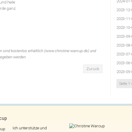
2024-01-
und heile
rde ganz.
2023-12-
2023-11-
2023-10-
2023-09-
2023-08-
n sind kostenlos erhältlich (www.christine-warcup.de) und
2023-07-
gegeben werden.
2023-06-
Zurück
2023-05-
Seite 1
rcup
Ich unterstütze und