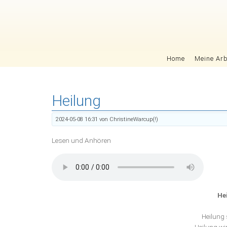
Navigation überspringen
Home
Meine Arb
Heilung
2024-05-08 16:31
von ChristineWarcup(!)
Lesen und Anhören
He
Heilung 