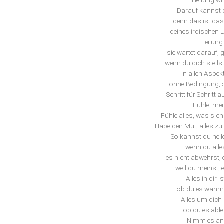
Heilung wi
Darauf kannst d
denn das ist das 
deines irdischen L
Heilung l
sie wartet darauf,
wenn du dich stellst,
in allen Aspek
ohne Bedingung, 
Schritt für Schritt
Fühle, mei
Fühle alles, was sich
Habe den Mut, alles zu 
So kannst du heilen
wenn du alles
es nicht abwehrst, 
weil du meinst, 
Alles in dir 
ob du es wahrn
Alles um dich 
ob du es able
Nimm es an, 