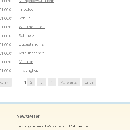
Mangelbewusstsein
01 00:01
Impulse
01 00:01
Schuld
01 00:01
Wir sind bei dir
01 00:01
Schmerz
01 00:01
Zugeständnis
01 00:01
Verbundenheit
01 00:01
Mission
01 00:01
Traurigkeit
01 00:01
 von 4
1
2
3
4
Vorwärts
Ende
Newsletter
Durch Angabe meiner E-Mail-Adresse und Anklicken des