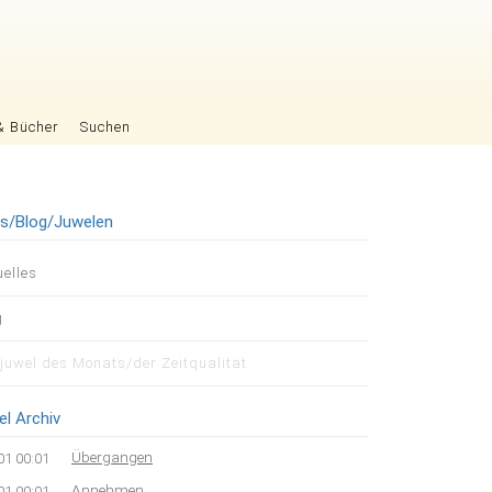
& Bücher
Suchen
es/Blog/Juwelen
igation
uelles
pringen
g
tjuwel des Monats/der Zeitqualität
el Archiv
Übergangen
01 00:01
Annehmen
01 00:01