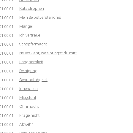
Katastrophen
01 00:01
Mein Selbstverständnis
01 00:01
Mangel
01 00:01
Ich vertraue
01 00:01
Schöpfermacht
01 00:01
Neues Jahr, was bringst du mir?
01 00:01
Langsamkeit
01 00:01
Reinigung
01 00:01
Genussfähgkeit
01 00:01
Innehalten
21 00:01
Mitgefühl
01 00:01
Ohnmacht
01 00:01
Frage nicht
01 00:01
Abwehr
01 00:01