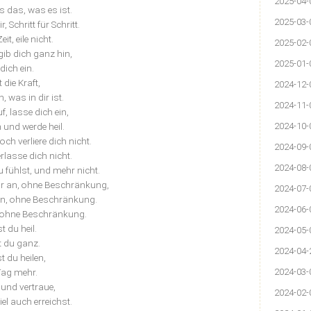
2025-04-
 das, was es ist.
2025-03-
ir, Schritt für Schritt.
it, eile nicht.
2025-02-
 gib dich ganz hin,
2025-01-
dich ein.
 die Kraft,
2024-12-
n, was in dir ist.
2024-11-
f, lasse dich ein,
n und werde heil.
2024-10-
och verliere dich nicht.
2024-09-
verlasse dich nicht.
2024-08-
u fühlst, und mehr nicht.
ir an, ohne Beschränkung,
2024-07-
n, ohne Beschränkung.
2024-06-
 ohne Beschränkung.
t du heil.
2024-05-
t du ganz.
2024-04-
 du heilen,
Tag mehr.
2024-03-
e und vertraue,
2024-02-
el auch erreichst.