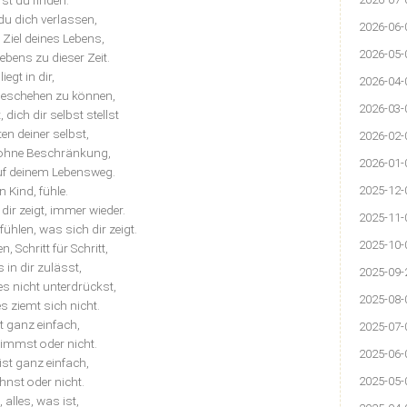
rst du finden.
u dich verlassen,
2026-06-
Ziel deines Lebens,
2026-05-
ebens zu dieser Zeit.
iegt in dir,
2026-04-
 geschehen zu können,
2026-03-
 dich dir selbst stellst
ten deiner selbst,
2026-02-
ohne Beschränkung,
2026-01-
 auf deinem Lebensweg.
n Kind, fühle.
2025-12-
 dir zeigt, immer wieder.
2025-11-
fühlen, was sich dir zeigt.
2025-10-
, Schritt für Schritt,
 in dir zulässt,
2025-09-
es nicht unterdrückst,
2025-08-
es ziemt sich nicht.
ist ganz einfach,
2025-07-
immst oder nicht.
2025-06-
ist ganz einfach,
hnst oder nicht.
2025-05-
alles, was ist,