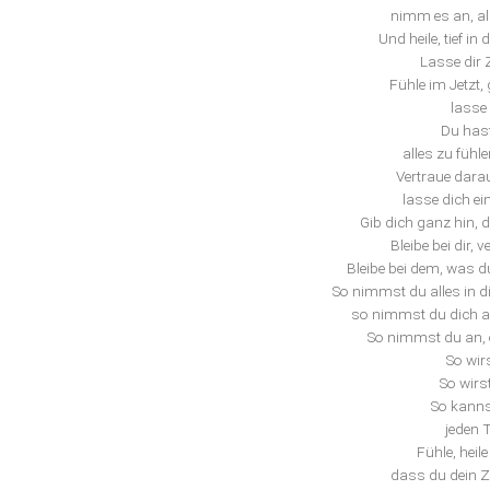
nimm es an, als
Und heile, tief in d
Lasse dir Ze
Fühle im Jetzt,
lasse 
Du hast
alles zu fühle
Vertraue darau
lasse dich ei
Gib dich ganz hin, d
Bleibe bei dir, 
Bleibe bei dem, was d
So nimmst du alles in d
so nimmst du dich a
So nimmst du an,
So wirs
So wirs
So kannst
jeden 
Fühle, heil
dass du dein Zi