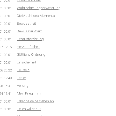
Göttliche Mutter
01 00:01
Wahrnehmungserweiterung
01 00:01
Die Macht des Moments
01 00:01
Bewusstheit
01 00:01
Bewusster Atem
01 00:01
Herausforderung
01 00:01
Herzensfreiheit
07 12:16
Göttliche Ordnung
01 00:01
Unsicherheit
01 00:01
Heil sein
06 20:22
Fehler
01 19:49
Heilung
08 16:31
Mein Krieg in mir
24 16:41
Erkenne deine Gaben an
01 00:01
Heilen willst du?
01 00:01