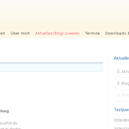
eit
Über mich
Aktuelles/Blog/Juwelen
Termine
Downloads 
Aktuell
Nav
Akt
übers
Blo
Tex
Textjuw
ilung
2026-08-
suchst du.
2026-07-