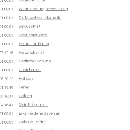
Göttliche Mutter
01 00:01
Wahrnehmungserweiterung
01 00:01
Die Macht des Moments
01 00:01
Bewusstheit
01 00:01
Bewusster Atem
01 00:01
Herausforderung
01 00:01
Herzensfreiheit
07 12:16
Göttliche Ordnung
01 00:01
Unsicherheit
01 00:01
Heil sein
06 20:22
Fehler
01 19:49
Heilung
08 16:31
Mein Krieg in mir
24 16:41
Erkenne deine Gaben an
01 00:01
Heilen willst du?
01 00:01