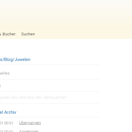
& Bücher
Suchen
es/Blog/Juwelen
igation
uelles
pringen
g
tjuwel des Monats/der Zeitqualität
el Archiv
Übergangen
01 00:01
Annehmen
01 00:01