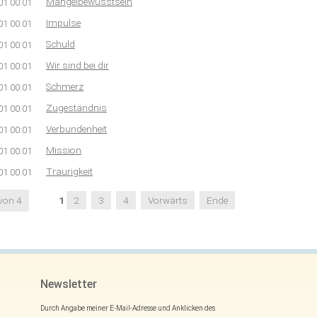
Mangelbewusstsein
01 00:01
Impulse
01 00:01
Schuld
01 00:01
Wir sind bei dir
01 00:01
Schmerz
01 00:01
Zugeständnis
01 00:01
Verbundenheit
01 00:01
Mission
01 00:01
Traurigkeit
01 00:01
 von 4
1
2
3
4
Vorwärts
Ende
Newsletter
Durch Angabe meiner E-Mail-Adresse und Anklicken des