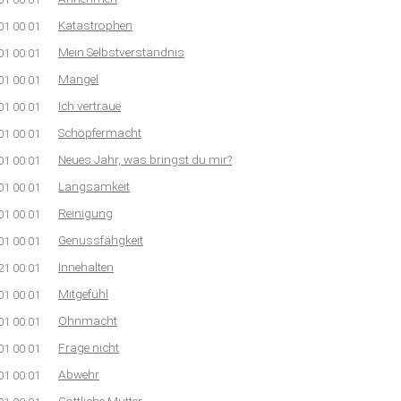
Katastrophen
01 00:01
Mein Selbstverständnis
01 00:01
Mangel
01 00:01
Ich vertraue
01 00:01
Schöpfermacht
01 00:01
Neues Jahr, was bringst du mir?
01 00:01
Langsamkeit
01 00:01
Reinigung
01 00:01
Genussfähgkeit
01 00:01
Innehalten
21 00:01
Mitgefühl
01 00:01
Ohnmacht
01 00:01
Frage nicht
01 00:01
Abwehr
01 00:01