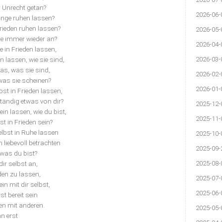
 Unrecht getan?
2026-06-
inge ruhen lassen?
rieden ruhen lassen?
2026-05-
ie immer wieder an?
2026-04-
 in Frieden lassen,
in lassen, wie sie sind,
2026-03-
das, was sie sind,
2026-02-
was sie scheinen?
2026-01-
st in Frieden lassen,
tändig etwas von dir?
2025-12-
in lassen, wie du bist,
2025-11-
st in Frieden sein?
lbst in Ruhe lassen
2025-10-
n liebevoll betrachten
2025-09-
 was du bist?
dir selbst an,
2025-08-
eden zu lassen,
2025-07-
ein mit dir selbst,
2025-06-
st bereit sein
den mit anderen.
2025-05-
n erst