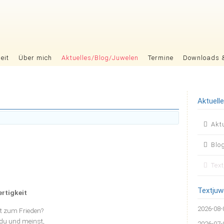
eit
Über mich
Aktuelles/Blog/Juwelen
Termine
Downloads 
Aktuell
Nav
Akt
übers
Blo
Tex
Textjuw
ertigkeit
2026-08-
it zum Frieden?
 du und meinst,
2026-07-