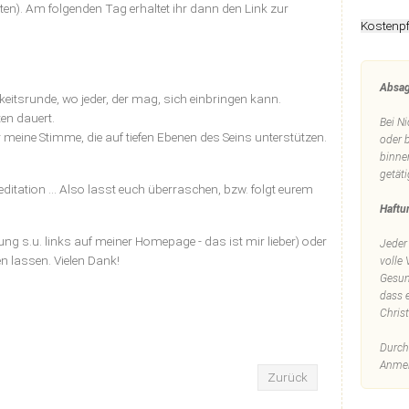
ten). Am folgenden Tag erhaltet ihr dann den Link zur
Kostenpf
Absag
keitsrunde, wo jeder, der mag, sich einbringen kann.
ten dauert.
Bei Ni
meine Stimme, die auf tiefen Ebenen des Seins unterstützen.
oder 
binne
getät
tation ... Also lasst euch überraschen, bzw. folgt eurem
Haftu
g s.u. links auf meiner Homepage - das ist mir lieber) oder
Jeder
lassen. Vielen Dank!
volle
Gesun
dass e
Chris
Durch
Anmel
Zurück