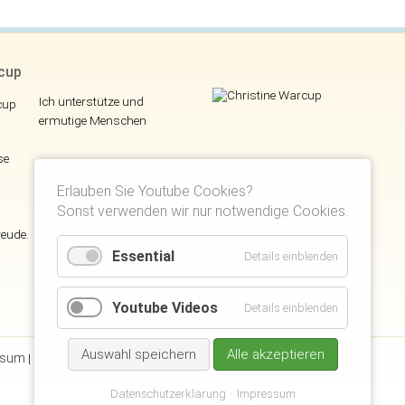
rcup
Ich unterstütze und
ermutige Menschen
se
Erlauben Sie Youtube Cookies?
Sonst verwenden wir nur notwendige Cookies.
reude.
Essential
Details einblenden
Youtube Videos
Details einblenden
Auswahl speichern
Alle akzeptieren
ssum
Datenschutzerklärung
Disclaimer
Suchen
Kunden Login
|
|
|
|
|
Datenschutzerklärung
Impressum