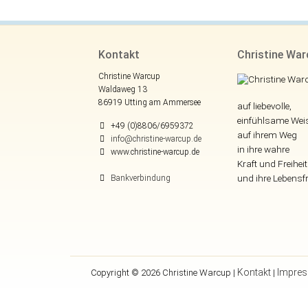
Kontakt
Christine Wa
Christine Warcup
Waldaweg 13
86919 Utting am Ammersee
auf liebevolle,
einfühlsame Wei
+49 (0)8806/6959372
auf ihrem Weg
info@christine-warcup.de
in ihre wahre
www.christine-warcup.de
Kraft und Freiheit
und ihre Lebensf
Bankverbindung
Kontakt
Impre
Copyright © 2026 Christine Warcup |
|