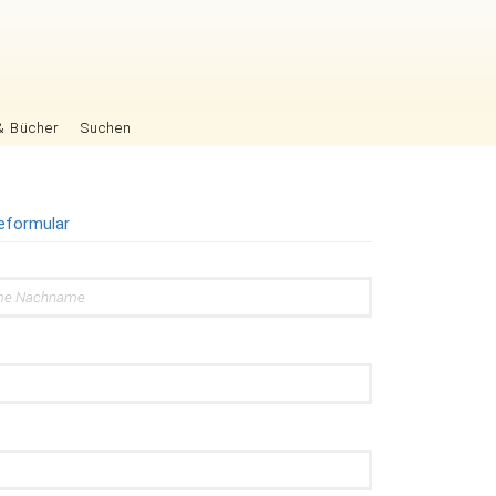
& Bücher
Suchen
eformular
d
d
d