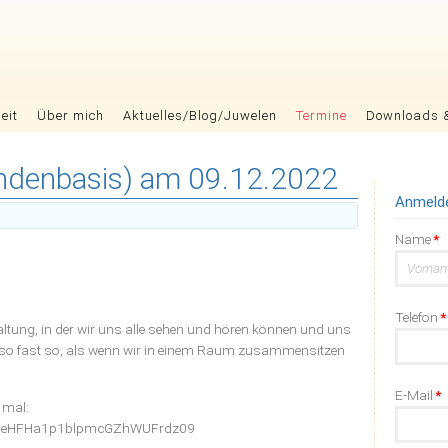
eit
Über mich
Aktuelles/Blog/Juwelen
Termine
Downloads 
pendenbasis) am 09.12.2022
Anmeld
Pflichtfel
Name
*
Pflichtfel
Telefon
*
altung, in der wir uns alle sehen und hören können und uns
o fast so, als wenn wir in einem Raum zusammensitzen
Pflichtfel
E-Mail
*
 mal:
zl3eHFHa1p1blpmcGZhWUFrdz09