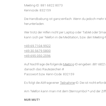
Meeting-ID: 881 6822 8073
Kenncode: 832159
Die Handbabung ist ganz einfach. Wenn du jedoch mehr I
herunterladen.
Wer trotz der Hilfen nicht per Laptop oder Tablet oder 
kann sich per Telefon in die Meditation, bzw. den Meetin
+49 69 7104 9922
+49 30 5679 5800
+49 695 050 2596
Auf Nachfrage die folgende
Meeting
-ID eingeben:
881 6822
danach das Rautezeichen #
Passwort bzw. Kenn-Code: 832159
Es folgt die Abfrage einer
Teilnahme
-ID. Die ist nicht erfo
Am Telefon kann man mit dem Sternsymbol * und der Ziffe
NUR MUT!