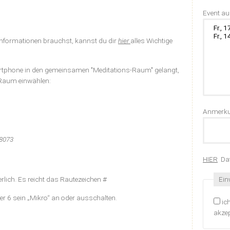
Pflichtfel
Event a
nformationen brauchst, kannst du dir
hier
alles Wichtige
Smartphone in den gemeinsamen "Meditations-Raum" gelangt,
g-Raum einwählen:
Anmerk
 8073
HIER
Dat
Pfli
Ein
rderlich. Es reicht das Rautezeichen #
r 6 sein „Mikro“ an oder ausschalten.
ic
akzep