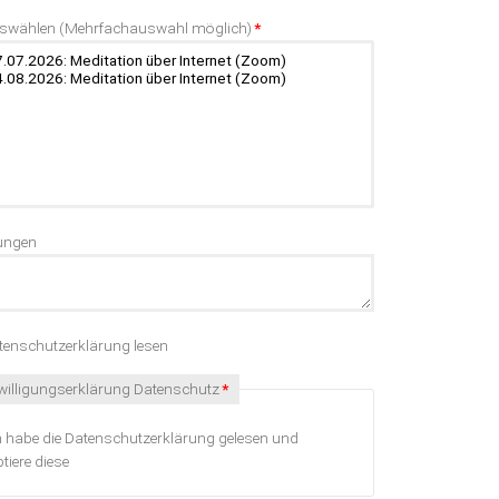
d
uswählen (Mehrfachauswahl möglich)
*
ungen
enschutzerklärung lesen
chtfeld
willigungserklärung Datenschutz
*
h habe die Datenschutzerklärung gelesen und
tiere diese