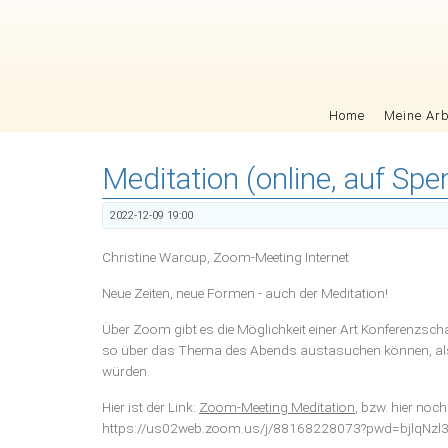
Navigation überspringen
Home
Meine Arb
Meditation (online, auf S
2022-12-09 19:00
Christine Warcup, Zoom-Meeting Internet
Neue Zeiten, neue Formen - auch der Meditation!
Über Zoom gibt es die Möglichkeit einer Art Konferenzsch
so über das Thema des Abends austasuchen können, als
würden.
Hier ist der Link:
Zoom-Meeting Meditation
, bzw. hier noch
https://us02web.zoom.us/j/88168228073?pwd=bjlqN