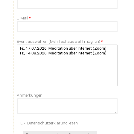
Pflichtfeld
E-Mail
*
Pflichtfeld
Event auswählen (Mehrfachauswahl möglich)
*
Anmerkungen
HIER
Datenschutzerklärung lesen