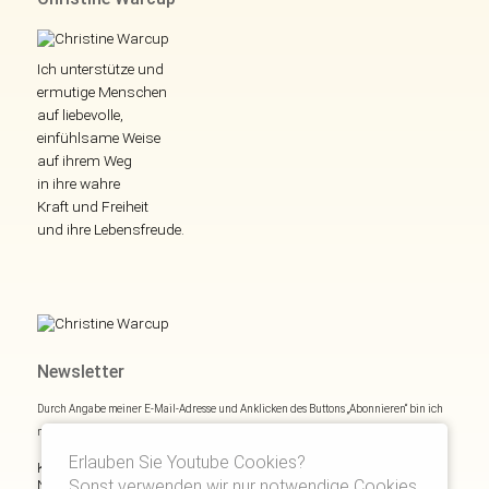
Ich unterstütze und
ermutige Menschen
auf liebevolle,
einfühlsame Weise
auf ihrem Weg
in ihre wahre
Kraft und Freiheit
und ihre Lebensfreude.
Newsletter
Durch Angabe meiner E-Mail-Adresse und Anklicken des Buttons „Abonnieren“ bin ich
mich mit
Datenschutzerklärung
einverstanden.
Erlauben Sie Youtube Cookies?
Kostenloses E- und Audiobook & monatliche Inspirationen via
Newsletter:
Sonst verwenden wir nur notwendige Cookies.