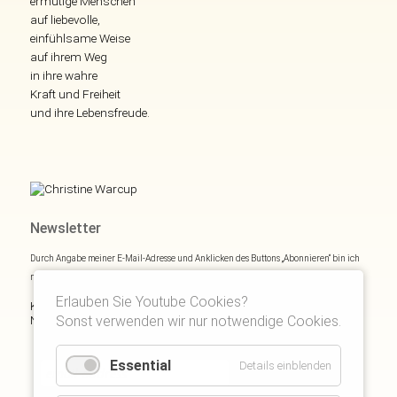
ermutige Menschen
auf liebevolle,
einfühlsame Weise
auf ihrem Weg
in ihre wahre
Kraft und Freiheit
und ihre Lebensfreude.
Newsletter
Durch Angabe meiner E-Mail-Adresse und Anklicken des Buttons „Abonnieren“ bin ich
mich mit
Datenschutzerklärung
einverstanden.
Erlauben Sie Youtube Cookies?
Kostenloses E- und Audiobook & monatliche Inspirationen via
Newsletter:
Sonst verwenden wir nur notwendige Cookies.
Essential
Details einblenden