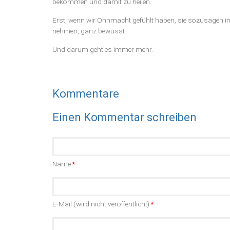
bekommen und damit zu heilen.
Erst, wenn wir Ohnmacht gefühlt haben, sie sozusagen in
nehmen, ganz bewusst.
Und darum geht es immer mehr.
Kommentare
Einen Kommentar schreiben
Pflichtfeld
Name
*
Pflichtfeld
E-Mail (wird nicht veröffentlicht)
*