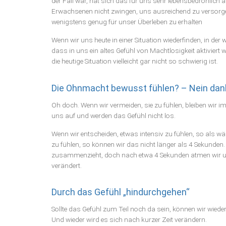
der Fall war, hat sich das für uns sehr lebensbedrohlich 
Erwachsenen nicht zwingen, uns ausreichend zu versorge
wenigstens genug für unser Überleben zu erhalten
Wenn wir uns heute in einer Situation wiederfinden, in der
dass in uns ein altes Gefühl von Machtlosigkeit aktiviert w
die heutige Situation vielleicht gar nicht so schwierig ist.
Die Ohnmacht bewusst fühlen? – Nein dan
Oh doch. Wenn wir vermeiden, sie zu fühlen, bleiben wir
uns auf und werden das Gefühl nicht los.
Wenn wir entscheiden, etwas intensiv zu fühlen, so als wär
zu fühlen, so können wir das nicht länger als 4 Sekunden.
zusammenzieht, doch nach etwa 4 Sekunden atmen wir unwe
verändert.
Durch das Gefühl „hindurchgehen“
Sollte das Gefühl zum Teil noch da sein, können wir wieder 
Und wieder wird es sich nach kurzer Zeit verändern.