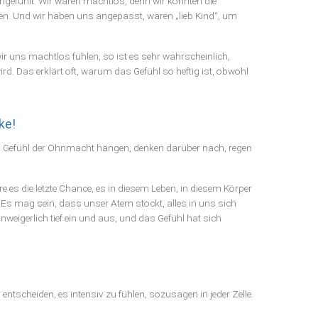
angefühlt. Wir waren machtlos, denn wir konnten die
n. Und wir haben uns angepasst, waren „lieb Kind“, um
 wir uns machtlos fühlen, so ist es sehr wahrscheinlich,
ird. Das erklärt oft, warum das Gefühl so heftig ist, obwohl
ke!
 im Gefühl der Ohnmacht hängen, denken darüber nach, regen
e es die letzte Chance, es in diesem Leben, in diesem Körper
 Es mag sein, dass unser Atem stockt, alles in uns sich
igerlich tief ein und aus, und das Gefühl hat sich
entscheiden, es intensiv zu fühlen, sozusagen in jeder Zelle.