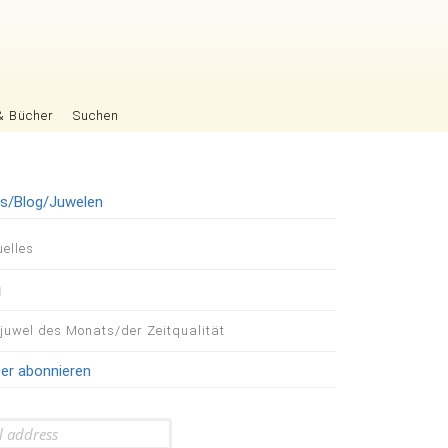
& Bücher
Suchen
es/Blog/Juwelen
igation
uelles
pringen
g
tjuwel des Monats/der Zeitqualität
er abonnieren