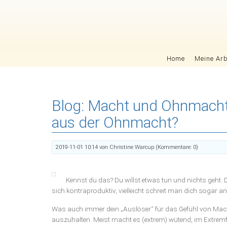
Navigation überspringen
Home
Meine Arb
Blog: Macht und Ohnmacht
aus der Ohnmacht?
2019-11-01 10:14
von Christine Warcup (Kommentare: 0)
Kennst du das? Du willst etwas tun und nichts geht. 
sich kontraproduktiv, vielleicht schreit man dich sogar a
Was auch immer dein „Auslöser“ für das Gefühl von Mach
auszuhalten. Meist macht es (extrem) wütend, im Extremf