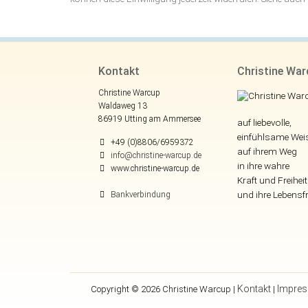
Kontakt
Christine Wa
Christine Warcup
Waldaweg 13
86919 Utting am Ammersee
auf liebevolle,
einfühlsame Wei
+49 (0)8806/6959372
auf ihrem Weg
info@christine-warcup.de
in ihre wahre
www.christine-warcup.de
Kraft und Freiheit
und ihre Lebensf
Bankverbindung
Kontakt
Impre
Copyright © 2026 Christine Warcup |
|