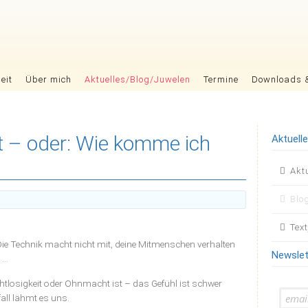
eit
Über mich
Aktuelles/Blog/Juwelen
Termine
Downloads 
 – oder: Wie komme ich
Aktuell
Nav
Akt
übers
Blo
Tex
Die Technik macht nicht mit, deine Mitmenschen verhalten
Newslet
n …
tlosigkeit oder Ohnmacht ist – das Gefühl ist schwer
all lähmt es uns.