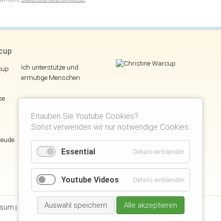
rcup
Ich unterstütze und
ermutige Menschen
se
Erlauben Sie Youtube Cookies?
Sonst verwenden wir nur notwendige Cookies.
reude.
Essential
Details einblenden
Youtube Videos
Details einblenden
Auswahl speichern
Alle akzeptieren
ssum
Datenschutzerklärung
Disclaimer
Suchen
Kunden Login
|
|
|
|
|