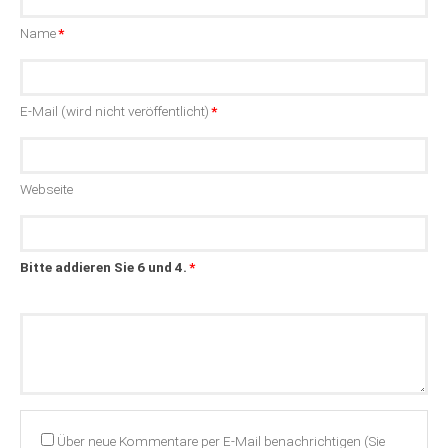
Pflichtfeld
Name
*
Pflichtfeld
E-Mail (wird nicht veröffentlicht)
*
Webseite
Bitte addieren Sie 6 und 4.
*
Kommentar
Über neue Kommentare per E-Mail benachrichtigen (Sie