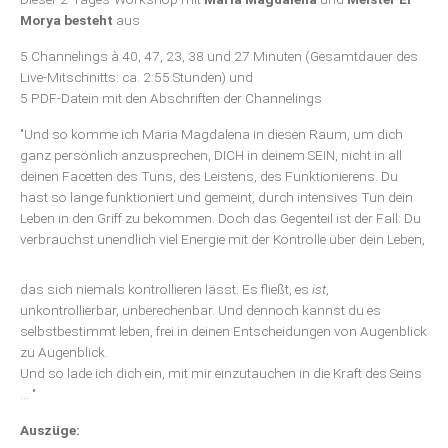
Morya besteht
aus
5 Channelings à 40, 47, 23, 38 und 27 Minuten (Gesamtdauer des
Live-Mitschnitts: ca. 2:55 Stunden) und
5 PDF-Datein mit den Abschriften der Channelings
"Und so komme ich Maria Magdalena in diesen Raum, um dich
ganz persönlich anzusprechen, DICH in deinem SEIN, nicht in all
deinen Facetten des Tuns, des Leistens, des Funktionierens. Du
hast so lange funktioniert und gemeint, durch intensives Tun dein
Leben in den Griff zu bekommen. Doch das Gegenteil ist der Fall: Du
verbrauchst unendlich viel Energie mit der Kontrolle über dein Leben,
das sich niemals kontrollieren lässt. Es fließt, es
ist
,
unkontrollierbar, unberechenbar. Und dennoch kannst du es
selbstbestimmt leben, frei in deinen Entscheidungen von Augenblick
zu Augenblick.
Und so lade ich dich ein, mit mir einzutauchen in die Kraft des Seins
... "
Auszüge: