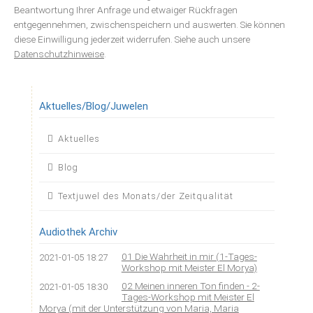
Beantwortung Ihrer Anfrage und etwaiger Rückfragen
entgegennehmen, zwischenspeichern und auswerten. Sie können
diese Einwilligung jederzeit widerrufen. Siehe auch unsere
Datenschutzhinweise
.
Aktuelles/Blog/Juwelen
Navigation
Aktuelles
überspringen
Blog
Textjuwel des Monats/der Zeitqualität
Audiothek Archiv
01 Die Wahrheit in mir (1-Tages-
2021-01-05 18:27
Workshop mit Meister El Morya)
02 Meinen inneren Ton finden - 2-
2021-01-05 18:30
Tages-Workshop mit Meister El
Morya (mit der Unterstützung von Maria, Maria