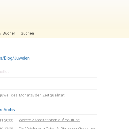
& Bücher
Suchen
es/Blog/Juwelen
igation
uelles
pringen
g
tjuwel des Monats/der Zeitqualität
s Archiv
Weitere 2 Meditationen auf Youtube!
11 20:00
Die Meister von Orion 6: Die neuen Kinder und
10 17:28