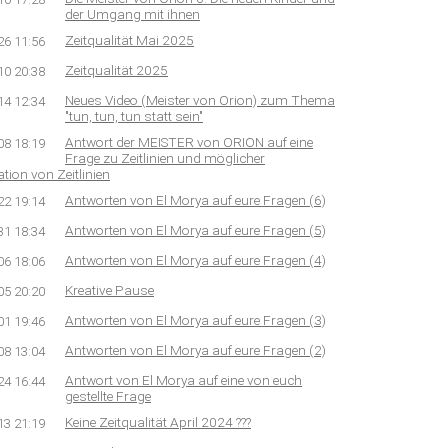
der Umgang mit ihnen
Zeitqualität Mai 2025
26 11:56
Zeitqualität 2025
10 20:38
Neues Video (Meister von Orion) zum Thema
14 12:34
"tun, tun, tun statt sein"
Antwort der MEISTER von ORION auf eine
08 18:19
Frage zu Zeitlinien und möglicher
tion von Zeitlinien
Antworten von El Morya auf eure Fragen (6)
22 19:14
Antworten von El Morya auf eure Fragen (5)
31 18:34
Antworten von El Morya auf eure Fragen (4)
06 18:06
Kreative Pause
05 20:20
Antworten von El Morya auf eure Fragen (3)
01 19:46
Antworten von El Morya auf eure Fragen (2)
08 13:04
Antwort von El Morya auf eine von euch
24 16:44
gestellte Frage
Keine Zeitqualität April 2024 ???
13 21:19