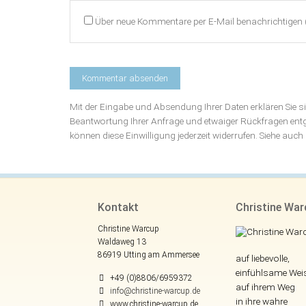
Über neue Kommentare per E-Mail benachrichtigen 
Mit der Eingabe und Absendung Ihrer Daten erklären Sie 
Beantwortung Ihrer Anfrage und etwaiger Rückfragen en
können diese Einwilligung jederzeit widerrufen. Siehe auc
Kontakt
Christine Wa
Christine Warcup
Waldaweg 13
86919 Utting am Ammersee
auf liebevolle,
einfühlsame Wei
+49 (0)8806/6959372
auf ihrem Weg
info@christine-warcup.de
in ihre wahre
www.christine-warcup.de