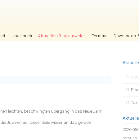
eit
Über mich
Aktuelles/Blog/Juwelen
Termine
Downloads 
Aktuell
Nav
Akt
übers
Blo
Tex
nen leichten, beschwingten Übergang in das Neue Jahr.
Aktuelle
die Juwelen auf dieser Seite wieder an das gerade
2026-05-
2025-12-