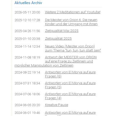
Aktuelles Archiv
Weitere 2 Meditationen auf Youtube!
2026-05-11 20:00
Die Meister von Orion 6: Die neuen
2025-12-10 17:28
Kinder und der Umgang mit ihnen
Zeitqualität Mai 2025
2025-04-26 11:56
Zeitqualität 2025
2025-01-10 20:38
Neues Video (Meister von Orion)
2024-11-14 12:34
zum Thema "tun, tun, tun statt sein"
Antwort der MEISTER von ORION
2024-11-08 18:19
auf eine Frage zu Zeitlinien und
möglicher Manipulation von Zeitlinien
Antworten von El Morya auf eure
2024-08-22 19:14
Fragen (6)
Antworten von El Morya auf eure
2024-07-31 18:34
Fragen (5)
Antworten von El Morya auf eure
2024-07-06 18:06
Fragen (4)
Kreative Pause
2024-06-05 20:20
Antworten von El Morya auf eure
2024-06-01 19:46