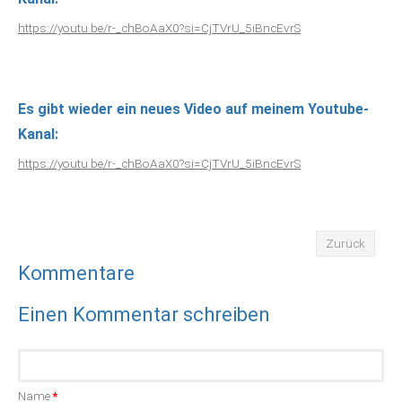
https://youtu.be/r-_chBoAaX0?si=CjTVrU_5iBncEvrS
Es gibt wieder ein neues Video auf meinem Youtube-
Kanal:
https://youtu.be/r-_chBoAaX0?si=CjTVrU_5iBncEvrS
Zurück
Kommentare
Einen Kommentar schreiben
Pflichtfeld
Name
*