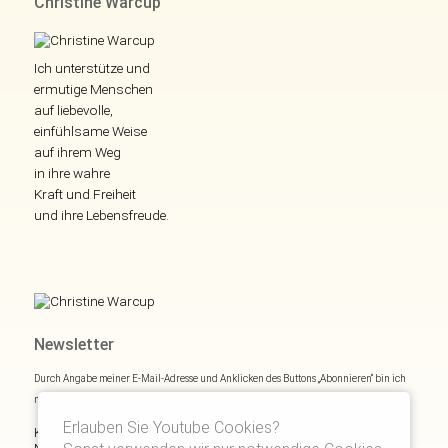
Christine Warcup
Ich unterstütze und
ermutige Menschen
auf liebevolle,
einfühlsame Weise
auf ihrem Weg
in ihre wahre
Kraft und Freiheit
und ihre Lebensfreude.
Newsletter
Durch Angabe meiner E-Mail-Adresse und Anklicken des Buttons „Abonnieren“ bin ich
mich mit
Datenschutzerklärung
einverstanden.
Erlauben Sie Youtube Cookies?
Kostenloses E- und Audiobook & monatliche Inspirationen via