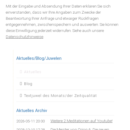
Mit der Eingabe und Absendung Ihrer Daten erklären Sie sich
einverstanden, dass wir Ihre Angaben zum Zwecke der
Beantwortung Ihrer Anfrage und etwaiger Rückfragen
entgegennehmen, zwischenspeichern und auswerten. Sie können
diese Einwilligung jederzeit widerrufen. Siehe auch unsere
Datenschutzhinweise
.
Aktuelles/Blog/Juwelen
Navigation
Aktuelles
überspringen
Blog
Textjuwel des Monats/der Zeitqualität
Aktuelles Archiv
Weitere 2 Meditationen auf Youtube!
2026-05-11 20:00
Die Meister von Orion 6: Die neuen
2025-12-10 17:28