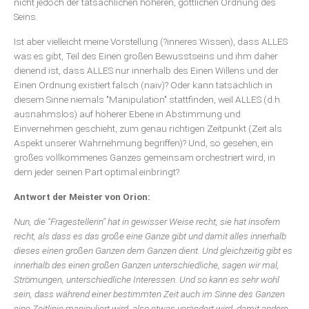
nicht jedoch der tatsächlichen höheren, göttlichen Ordnung des
Seins.
Ist aber vielleicht meine Vorstellung (?inneres Wissen), dass ALLES
was es gibt, Teil des Einen großen Bewusstseins und ihm daher
dienend ist, dass ALLES nur innerhalb des Einen Willens und der
Einen Ordnung existiert falsch (naiv)? Oder kann tatsächlich in
diesem Sinne niemals "Manipulation" stattfinden, weil ALLES (d.h.
ausnahmslos) auf höherer Ebene in Abstimmung und
Einvernehmen geschieht, zum genau richtigen Zeitpunkt (Zeit als
Aspekt unserer Wahrnehmung begriffen)? Und, so gesehen, ein
großes vollkommenes Ganzes gemeinsam orchestriert wird, in
dem jeder seinen Part optimal einbringt?
Antwort der Meister von Orion:
Nun, die "Fragestellerin" hat in gewisser Weise recht, sie hat insofern
recht, als dass es das große eine Ganze gibt und damit alles innerhalb
dieses einen großen Ganzen dem Ganzen dient. Und gleichzeitig gibt es
innerhalb des einen großen Ganzen unterschiedliche, sagen wir mal,
Strömungen, unterschiedliche Interessen. Und so kann es sehr wohl
sein, dass während einer bestimmten Zeit auch im Sinne des Ganzen
eine Zeitlinie manipuliert wird, also etwas verändert wird, damit andere